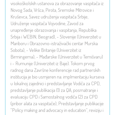
visokoškolskih ustanova za obrazovanje vaspitača iz
Novog Sada, Vršca, Pirota, Sremske Mitrovice i
Kruševca, Savez udruženja vaspitača Srbije,
Udruženje vaspitača Vojvodine, Zavod za
unapređenje obrazovanja i vaspitanja, Republika
Srbija i WEBIN, Beograd), - Slovenije (Univerzitet u
Mariboru i Obrazovno-istraživački centar Murska
Sobota), - Velike Britanije (Univerzitet iz
Birmingema), - Mađarske (Univerzitet u Temišvaru)
i - Rumunije (Univerzitet iz Baje). Tokom prvog
radnog dana Završne konferencije rad partnerskih
institucija je bio usmjeren na: implmentaciju kurseva
u lokalnoj zajednici i predstavljanje Vodiča za CPD,
predstavljanje publikacija (1) za QA, posmatranje i
evaluaciju CPD i Samostalnog vodiča (2) za CPD
(pribor alata za vaspitače), Predstavljanje publikacije
''Policy making and advocacy in education'', reviziju i