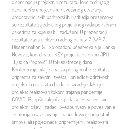
diseminaciju projektnih rezultata. Tokom drugog
dana konferencije, nakon svečanog otvaranja,
predstavnici svih partnerskih institucija prezentovali
su rezultate zajedničkog projektnog rada po radnim
paketima za koje su bili zaduženi. U prezentaciji
rezultata rada u okviru radnog paketa 7 (WP 7-
Dissemination & Exploitation) učestvovala je Danka
Novović, koordinator KEY projekta na nivou JPU
„Ljubica Popović“. U fokusu trećeg dana
Konferencije bila je analiza postignutih rezultata,
priprema za završni izveštaj i prijedlozi održivosti
projektnih rezultata i buduće saradnje. Iako je
projekat realizovan tokom trajanja pandemije
COVID-19, opšti zaključak je da su ostvareni svi
projektni ciljevi i zadaci. Sveobuhvatnije povezivanje
institucija, usavršavanje i napredovanje projektnih
timova, ali i pojedinaca, pripremljeni i realizovani