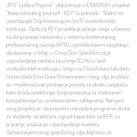
JPU “Ljubica Popović” uključena je u ERASMUS+ projekat
"Keep educating yourself -KEY" (u prevodu "Stalno se
usavršavajte") čiji konzorcijum čini 17 visokoškolskih
institucija. Opšti cilj KEY projekta je jačanje uloge ustanova
za obrazovanje nastavnika u sistemu kontinuiranog
profesionalnog razvoja (KPR) u predškolskom vaspitanju i
obrazovanju u Srbiji i u Crnoj Gori. Specifični cilj je
uspostavljanje centara za učenje (ELHs) u šest
visokoškolskih institucija u Srbiji i na Filozofskom fakultetu
Univerziteta Crne Gore.Ostvarivanjem ovog cilja, proširiće
se i modernizovati postojeća ponuda za obuku vaspitača,
kako bi bila selektivnija i bolje povezana sa očekivanim
kompetencijama i profesionalnim zahtijevima. Namjera
ovog projekta je i da pripremi relevantne programe obuke
za studente i praktičare, izgradi kapacitete za KPR, za
praćenje, evaluaciju i obezbjeđenje kvaliteta.
Ostvarivanjem ovog specifičnog cilja doprinosi se