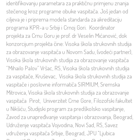
identifikovanju parametara za praktičnu primjenu znanja
stečenog kroz programe obuke vaspitača. Još jedan od
ciljeva je i priprema modela standarda za akreditaciju
programa KPR-a u Srbiji i Crnoj Gori. Koordinator
projekta za Crnu Goru je prof. dr Veselin Mićanović, dok
konzorcijum projekta čine: Visoka škola strukovnih studija
za obrazovanje vaspitača u Novom Sadu, (vodeći partner),
Visoka škola strukovnih studija za obrazovanje vaspitača
‘’Mihailo Palov’’ Vršac, RS, Visoka škola strukovnih studija
za vaspitače, Kruševac, Visoka škola strukovnih studija za
vaspitače i poslovne informatiča SIRMIUM, Sremska
Mitrovica, Visoka škola strukovnih studija za obrazovanje
vaspitača Pirot, Univerzitet Crne Gore, Filozofski fakultet
u Nikšiću, Studijski program za predškolsko vaspitanje,
Zavod za unapređivanje vaspitanja i obrazovanja, Beograd,
Udruženje vaspitača Vojvodina, Novi Sad, RS, Savez
udruženja vaspitača Srbije, Beograd, JPU "Ljubica